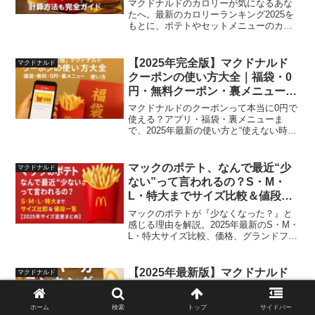
マクドナルドのカロリーが気になるあな
たへ。最新のカロリーランキング2025を
もとに、ポテトやセットメニューのカロ
リーを図解でやさしく解説。カロリー計
算の方法、低カロリーな選び方も紹介。
数字ではなく、自分にやさしい“食べ方”を
【2025年完全版】マクドナルド
マクドナルド
見つけよう。
クーポンの使い方大全｜福袋・0
円・無料クーポン・裏メニューま
で徹底解説！使えない時の対処法
マクドナルドのクーポンって本当に0円で
も紹介
使える？アプリ・福袋・裏メニューま
で、2025年最新の使い方と“使えない時の
対処法”を丁寧に解説。あの日クーポンが
心を救ってくれた──そんな実体験ととも
に、今すぐ知って得するマックの裏ワザ
マックのポテト、なんで最近“少
マクドナルド
大全をお届けします。
ない”って言われるの？S・M・
L・特大までサイズ比較＆値段一
覧【2025年サイズ変更まとめ】
マックのポテトが『少なくなった？』と
感じる理由を解説。2025年最新のS・M・
L・特大サイズ比較、価格、グランドフラ
イの登場、あの150円キャンペーンの記憶
まで──ポテトに宿る“人生の一瞬”を、情
感豊かに綴ります。
【2025年最新版】マクドナルド
マクドナルド
のハンバーガーランキングTOP10
｜値段・最安値・中身・セット情
ホーム
検索
トップ
サイドバー
報を徹底解説