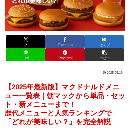
X
Facebook
はてブ
LINE
Pinterest
コピー
2025.05.19
【2025年最新版】マクドナルドメニ
ュー一覧表｜朝マックから単品・セッ
ト・新メニューまで！
歴代メニューと人気ランキングで
「どれが美味しい？」を完全解説