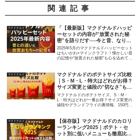
関連記事
「【最新版】マクドナルドハッピ
マクドナルド
ーセットの内容が“放置された秘
密”を語りだす──今と昔、なりき
りグッズ、飲み物、シークレット
2025年5月のマクドナルドハッピーセット
まで徹底紹介
はちいかわ×マインクラフト！懐かしい昔
の記憶や“放置された秘密”も心を込めて解
説します。
マクドナルドのポテトサイズ比較
マクドナルド
｜S・M・L・特大はどれがお得？
サイズ変更と値段の“切なさ”も語
る
マクドナルドのポテトサイズ、S・M・
L・特大はどれが一番お得？サイズ変更の
値段やグランドフライの裏情報、150円キ
ャンペーンの体験談まで、心を揺さぶる
エッセイと図表で徹底比較。あなたにぴ
ったりのポテトサイズ、見つけません
【保存版】マクドナルドのカロリ
マクドナルド
か？
ーランキング2025｜ポテト・セ
ット別に低いメニューも徹底比較
＆カロリー計算付き