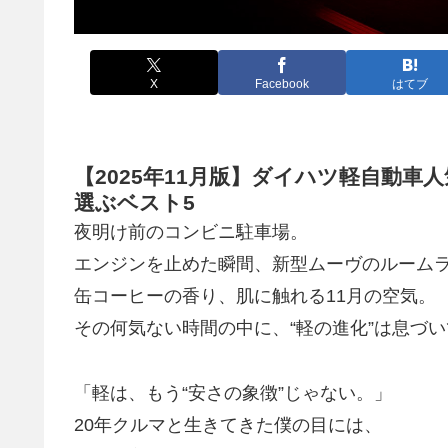
X
Facebook
はてブ
【2025年11月版】ダイハツ軽自動
選ぶベスト5
夜明け前のコンビニ駐車場。
エンジンを止めた瞬間、
新型ムーヴ
のルーム
缶コーヒーの香り、肌に触れる11月の空気。
その何気ない時間の中に、
“軽の進化”
は息づい
「軽は、もう“安さの象徴”じゃない。」
20年クルマと生きてきた僕の目には、