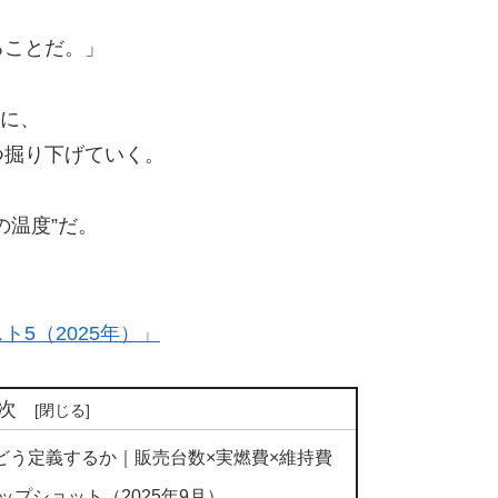
ることだ。」
に、
つ掘り下げていく。
の温度”だ。
5（2025年）」
次
どう定義するか｜販売台数×実燃費×維持費
プショット（2025年9月）