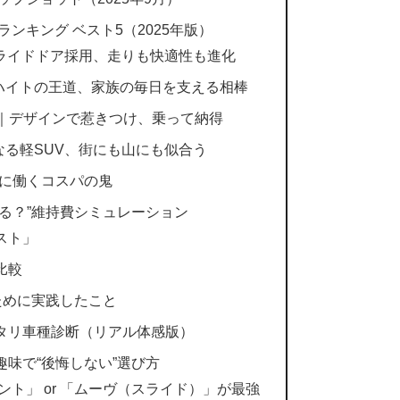
ンキング ベスト5（2025年版）
スライドドア採用、走りも快適性も進化
ーハイトの王道、家族の毎日を支える相棒
バス｜デザインで惹きつけ、乗って納得
くなる軽SUV、街にも山にも似合う
静かに働くコスパの鬼
る？”維持費シミュレーション
スト」
比較
ために実践したこと
タリ車種診断（リアル体感版）
味で“後悔しない”選び方
なら「タント」 or 「ムーヴ（スライド）」が最強