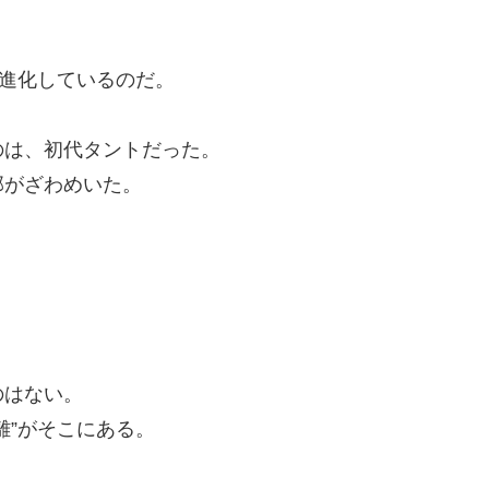
。
進化しているのだ。
のは、初代タントだった。
部がざわめいた。
のはない。
離”がそこにある。