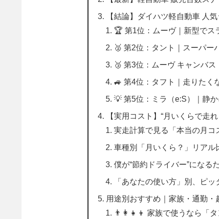
【結論】ダイハツ軽自動車 人気ラ
🏆 第1位：ムーヴ｜新型で
🥈 第2位：タント｜スーパ
🥉 第3位：ムーヴ キャン
🚙 第4位：タフト｜走りた
💡 第5位：ミラ（e:S）｜
【実用コスト】“月いくらで走れ
実走計算で見る「本当の月コ
車種別「月いくら？」リアル
僕が“節約ドライバー”になる
「あなたの使い方」別、ピッ
用途別おすすめ｜家族・通勤・趣
👨‍👩‍👧‍👦 家族で使う