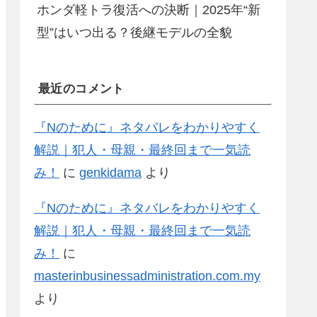
ホンダ軽トラ復活への決断｜2025年“新
型”はいつ出る？後継モデルの全貌
最近のコメント
『Nのために』ネタバレをわかりやすく
解説｜犯人・母親・最終回まで一気読
み！
に
genkidama
より
『Nのために』ネタバレをわかりやすく
解説｜犯人・母親・最終回まで一気読
み！
に
masterinbusinessadministration.com.my
より