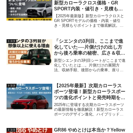
のための必読ガイド。
新型カローラクロス価格・GR
SPORT内装・値引き・見積も
り・カタログ情報まとめ
【2025年最新版】新型カローラクロスと
GR SPORTモデルの価格・内装・値引
き・見積もりポイントまで徹底解説。カ
タログの入手方法も網羅し、購入前の不
安をすべて解消します。GRモデルの魅力
を速水優一が“感情で解剖”！"
「シエンタの3列目、ここまで進
トヨタ
化していた──片側だけの出し方
から後ろ乗車の秘密、広さ＆収納
術まで徹底解説」
新型シエンタの3列目シートがここまで進
化していたとは…。片側だけの展開方
法、収納手順、後部からの乗車、座り心
地や広さまで詳しく解説。多彩なシート
アレンジと荷室活用法で、家族の“予期せ
ぬ日常”にやさしく寄り添う一台。
【2025年最新】次期カローラス
トヨタ
ポーツ登場！新型カローラスポー
ツの進化ポイントと発売時期を徹
底解説
2025年に登場する次期カローラスポーツ
の最新情報を徹底解説！新型カローラス
ポーツのデザイン進化、ハイブリッド性
能、発売日、予想価格、特別仕様車アク
ティブスポーツまで、感情を揺さぶる視
点で深掘りします。
GR86 やめとけは本当か？Yellow
トヨタ