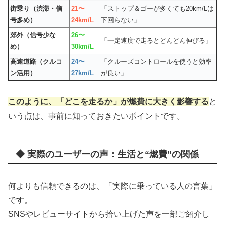
街乗り（渋滞・信
21〜
「ストップ＆ゴーが多くても20km/Lは
号多め）
24km/L
下回らない」
郊外（信号少な
26〜
「一定速度で走るとどんどん伸びる」
め）
30km/L
高速道路（クルコ
24〜
「クルーズコントロールを使うと効率
ン活用）
27km/L
が良い」
このように、「どこを走るか」が燃費に大きく影響する
と
いう点は、事前に知っておきたいポイントです。
◆ 実際のユーザーの声：生活と“燃費”の関係
何よりも信頼できるのは、「実際に乗っている人の言葉」
です。
SNSやレビューサイトから拾い上げた声を一部ご紹介し