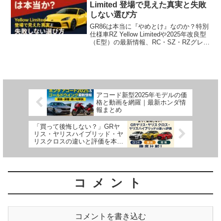
Limited 登場で見えた真実と失敗
しない選び方
GR86は本当に『やめとけ』なのか？特別
仕様車RZ Yellow Limitedや2025年改良型
（E型）の最新情報、RC・SZ・RZグレー
ド比較まで徹底解説。維持費やリセール
も数字で検証し、失敗しない選び方を体
験ベースで紹介します。
アコード新型2025年モデルの価
格と動画を網羅｜最新ホンダ情
報まとめ
「買って後悔しない？」GRヤ
リス・ヤリスハイブリッド・ヤ
リスクロスの違いと評価を本音
で語る｜価格・燃費・評判まで
一挙公開
コメント
コメントを書き込む