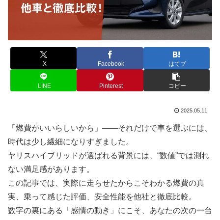
X
Facebook
はてブ
LINE
Pinterest
コピー
2025.05.11
「燃費がいいらしいから」——それだけで車を選ぶには、
時代は少し繊細になりすぎました。
ヤリスハイブリッドが選ばれる背景には、“数値”では測れ
ない満足感があります。
この記事では、実際に走らせたからこそわかる燃費の真
実、乗って感じた評価、安全性能を他社と徹底比較。
数字の裏にある「感情の動き」にこそ、あなたの次の一台