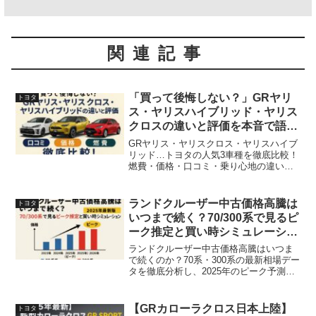
関連記事
「買って後悔しない？」GRヤリ
トヨタ
ス・ヤリスハイブリッド・ヤリス
クロスの違いと評価を本音で語る
｜価格・燃費・評判まで一挙公開
GRヤリス・ヤリスクロス・ヤリスハイブ
リッド…トヨタの人気3車種を徹底比較！
燃費・価格・口コミ・乗り心地の違いか
ら、あなたに最適な一台を見つけます。
走り・実用性・コスパ、それぞれの魅力
を感情で読み解く本音レビュー。
ランドクルーザー中古価格高騰は
トヨタ
いつまで続く？70/300系で見るピ
ーク推定と買い時シミュレーショ
ン
ランドクルーザー中古価格高騰はいつま
で続くのか？70系・300系の最新相場デー
タを徹底分析し、2025年のピーク予測を
提示。新車価格とのギャップ、買い時・
売り時シミュレーション、具体的な掲載
事例まで網羅。後悔しないランクル選び
【GRカローラクロス日本上陸】
トヨタ