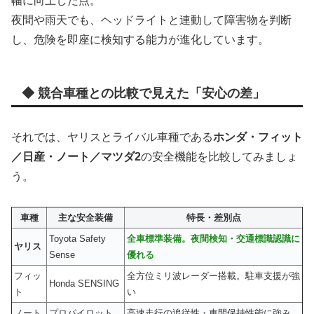
幅に向上した点。
夜間や雨天でも、ヘッドライトと連動して障害物を判断
し、危険を即座に検知する能力が進化しています。
◆ 競合車種との比較で見えた「安心の差」
それでは、ヤリスとライバル車種である
ホンダ・フィット
／日産・ノート／マツダ2
の安全機能を比較してみましょ
う。
車種
主な安全装備
特長・差別点
Toyota Safety
全車標準装備。夜間検知・交通標識認識に
ヤリス
Sense
優れる
フィッ
全方位ミリ波レーダー搭載。駐車支援が強
Honda SENSING
ト
い
ノート
プロパイロット
高速走行の追従性・車間保持性能に強み